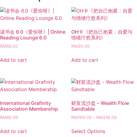
读书会 6.0《爱你呀》| Online
OH卡《把自己抱紧：自爱与
Reading Lounge 6.0
情绪疗愈系列》
RM
58.00
RM
30.00
Add to cart
Add to cart
International Grafinity
财富流沙盘 – Wealth Flow
Association Membership
Sandtable
RM
80.00
RM
199.00
–
RM
316.00
Add to cart
Select Options